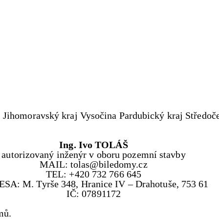
Ing. Ivo TOLÁŠ
autorizovaný inženýr v oboru pozemní stavby
MAIL: tolas@biledomy.cz
TEL: +420 732 766 645
SA: M. Tyrše 348, Hranice IV – Drahotuše, 753 61
IČ: 07891172
mů.