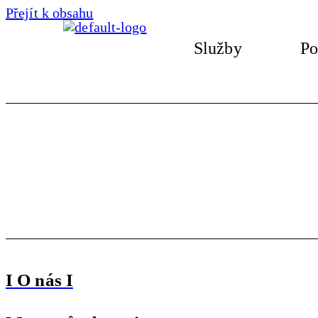
Přejít k obsahu
Služby
Po
I O nás I