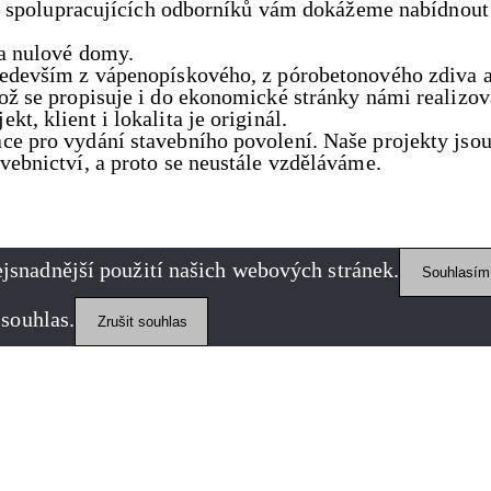
ch spolupracujících odborníků vám dokážeme nabídnout 
 a nulové domy.
ředevším z vápenopískového, z pórobetonového zdiva 
ož se propisuje i do ekonomické stránky námi realizov
, klient i lokalita je originál.
 pro vydání stavebního povolení. Naše projekty jsou p
ebnictví, a proto se neustále vzděláváme.
jsnadnější použití našich webových stránek.
Souhlasím
 souhlas.
Zrušit souhlas