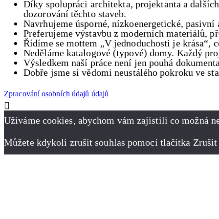
Díky spolupráci architekta, projektanta a další
dozorování těchto staveb.
Navrhujeme úsporné, nízkoenergetické, pasivní
Preferujeme výstavbu z moderních materiálů, p
Řídíme se mottem „V jednoduchosti je krása“, c
Neděláme katalogové (typové) domy. Každý projekt
Výsledkem naší práce není jen pouhá dokumentace
Dobře jsme si vědomi neustálého pokroku ve stav
Zpracování osobních údajů údajů
Užíváme cookies, abychom vám zajistili co možná ne
Můžete kdykoli zrušit souhlas pomocí tlačítka Zrušit