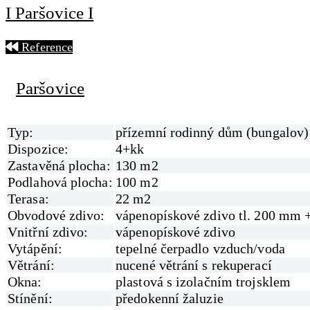
I Paršovice I
Reference
Paršovice
Typ:
přízemní rodinný dům (bungalov)
Dispozice:
4+kk
Zastavěná plocha:
130 m2
Podlahová plocha:
100 m2
Terasa:
22 m2
Obvodové zdivo:
vápenopískové zdivo tl. 200 mm +
Vnitřní zdivo:
vápenopískové zdivo
Vytápění:
tepelné čerpadlo vzduch/voda
Větrání:
nucené větrání s rekuperací
Okna:
plastová s izolačním trojsklem
Stínění:
předokenní žaluzie