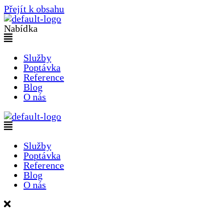
Přejít k obsahu
Nabídka
Služby
Poptávka
Reference
Blog
O nás
Služby
Poptávka
Reference
Blog
O nás