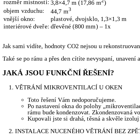
2
rozměr místnosti:
3,8×4,7 m (17,86 m
)
3
objem vzduchu:
44,7 m
vnější okno:
plastové, dvojsklo, 1,3×1,3 m
interiérové dveře:
dřevěné (800 mm) – 1x
Jak sami vidíte, hodnoty CO2 nejsou u rekonstruovan
Také se po ránu a přes den cítíte nevyspaní, unavení 
JAKÁ JSOU FUNKČNÍ ŘEŠENÍ?
VĚTRÁNÍ MIKROVENTILACÍ U OKEN
Toto řešení Vám nedoporučujeme.
Po nastavení okna do polohy „mikroventilac
rámu bude kondenzovat. Zkondenzovaná vod
Kupovali jste si drahá, těsná a skvěle izoluj
INSTALACE NUCENÉHO VĚTRÁNÍ BEZ ZPĚ