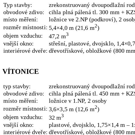
Typ stavby:
zrekonstruovaný dvoupodlažní ro
obvodové zdivo:
cihla plná pálená tl. 300 mm + K
místo měření:
ložnice ve 2.NP (podkroví), 2 oso
2
rozměr místnosti:
5,4×4,0 m (21,6 m
)
3
objem vzduchu:
47,2 m
vnější okno:
střešní, plastové, dvojsklo, 1,4×0,
interiérové dveře:
dřevotřískové, obložkové (800 mm
VÍTONICE
typ stavby:
zrekonstruovaný dvoupodlažní ro
obvodové zdivo:
cihla plná pálená tl. 450 mm + K
místo měření:
ložnice v 1.NP, 2 osoby
2
rozměr místnosti:
3,6×3,5 m (12,6 m
)
3
objem vzduchu:
32 m
vnější okno:
plastové, dvojsklo, 1,75×1,4 m – 1
interiérové dveře:
dřevotřískové, obložkové (800 mm