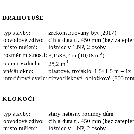
DRAHOTUŠE
typ stavby:
zrekonstruovaný byt (2017)
obvodové zdivo:
cihla dutá tl. 450 mm (bez zateple
místo měření:
ložnice v 1.NP, 2 osoby
2
rozměr místnosti:
3,15×3,2 m (10,08 m
)
3
objem vzduchu:
25,2 m
vnější okno:
plastové, trojsklo, 1,5×1,5 m – 1x
interiérové dveře:
dřevotřískové, obložkové (800 mm
KLOKOČÍ
typ stavby:
starý netěsný rodinný dům
obvodové zdivo:
cihla dutá tl. 450 mm (bez zateple
místo měření:
ložnice v 1.NP, 2 osoby