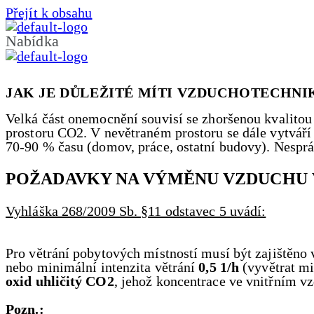
Přejít k obsahu
Nabídka
JAK JE DŮLEŽITÉ MÍTI VZDUCHOTECHNI
Velká část onemocnění souvisí se zhoršenou kvalitou
prostoru CO2. V nevětraném prostoru se dále vytváří 
70-90 % času (domov, práce, ostatní budovy). Nespr
POŽADAVKY NA VÝMĚNU VZDUCHU
Vyhláška 268/2009 Sb. §11 odstavec 5 uvádí:
Pro větrání pobytových místností musí být zajiště
nebo minimální intenzita větrání
0,5 1/h
(vyvětrat mi
oxid uhličitý CO2
, jehož koncentrace ve vnitřním 
Pozn.: