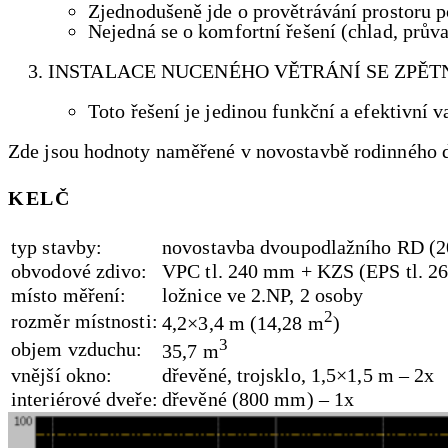
Zjednodušeně jde o provětrávání prostoru 
Nejedná se o komfortní řešení (chlad, prův
INSTALACE NUCENÉHO VĚTRÁNÍ SE ZPĚT
Toto řešení je jedinou funkční a efektivní v
Zde jsou hodnoty naměřené v novostavbě rodinného 
KELČ
typ stavby:
novostavba dvoupodlažního RD (2
obvodové zdivo:
VPC tl. 240 mm + KZS (EPS tl. 2
místo měření:
ložnice ve 2.NP, 2 osoby
2
rozměr místnosti:
4,2×3,4 m (14,28 m
)
3
objem vzduchu:
35,7 m
vnější okno:
dřevěné, trojsklo, 1,5×1,5 m – 2x
interiérové dveře:
dřevěné (800 mm) – 1x