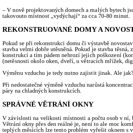
– V nově projektovaných domech a malých bytech js
takovouto místnost „vydýchají“ za cca 70-80 minut.
REKONSTRUOVANÉ DOMY A NOVOS
Pokud se při rekonstrukci domu či výstavbě novostavb
stavba velmi dobře utěsněná. Pokud je stavba těsná, 
konstrukcí a tím pádem nehrozí jejich poškození (kon
(netěsnosti okolo oken, dveří, u větracích mřížek, dig
Výměnu vzduchu je tedy nutno zajistit jinak. Ale jak
Při nedostatečné výměně vzduchu narůstá koncentrace
páry na chladných konstrukcích.
SPRÁVNÉ VĚTRÁNÍ OKNY
V závislosti na velikosti místnosti a počtu osob v ní
Větrání okny přes den reálné je, není to ale moc komf
teplých měsících lze tento problém vyřešit oknem s